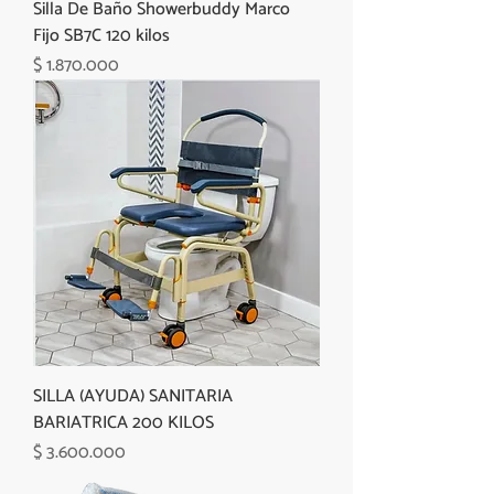
Silla De Baño Showerbuddy Marco
Fijo SB7C 120 kilos
Precio
$ 1.870.000
SILLA (AYUDA) SANITARIA
BARIATRICA 200 KILOS
Precio
$ 3.600.000