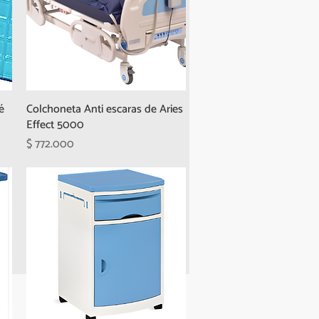
é
Colchoneta Anti escaras de Aries
Effect 5000
Precio
$ 772.000