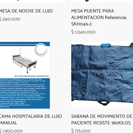
MESA DE NOCHE DE LUJO
MESA PUENTE PARA
ALIMENTACION Referencia;
Precio
$ 340.000
SKH046-2
Precio
$ 1.040.000
CAMA HOSPITALARIA DE LUJO
SABANA DE MOVIMIENTO DE
MANUAL
PACIENTE RESISTE 180KILOS
Precio
Precio
$ 1.900.000
$ 175.000