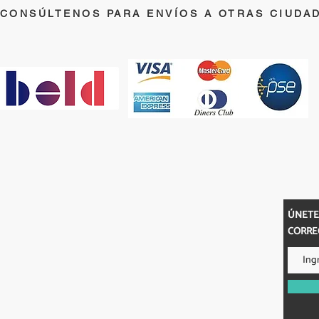
CONSÚLTENOS PARA ENVÍOS A OTRAS CIUDA
E-MAIL
ANOS
ÚNETE
ortopedicoslifecenter@gmail.com
57447570
CORRE