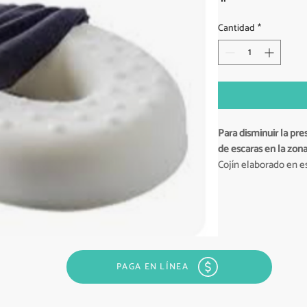
Cantidad
*
Para disminuir la pre
de escaras en la zona
Cojín elaborado en e
Recubierto con un fo
de tensión.
PAGA EN LÍNEA