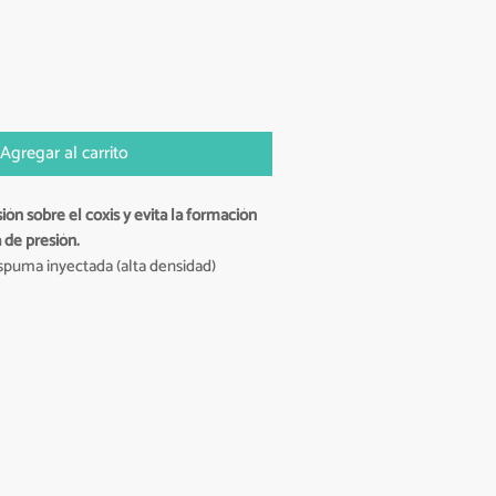
Agregar al carrito
sión sobre el coxis y evita la formación
 de presión.
spuma inyectada (alta densidad)
rro elástico que se acomoda a todo tipo