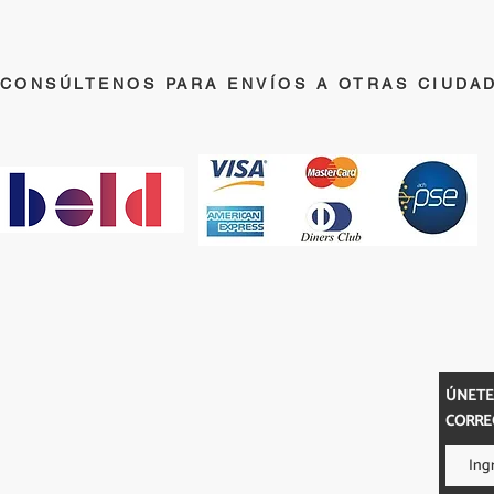
CONSÚLTENOS PARA ENVÍOS A OTRAS CIUDA
E-MAIL
ANOS
ÚNETE
ortopedicoslifecenter@gmail.com
57447570
CORRE