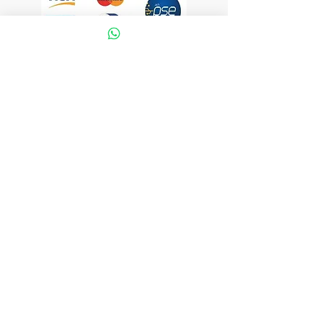
Carro porta cilindro.
Humificador.
Canula 2 mtrs
VISÍTANOS
Bogotá DC, Colombia
LLÁMANOS
57 3057447570
E-MAIL
ortopedicoslifecenter@gmail.com
ÚNETE A NUESTRA LISTA DE CORREO
Unirse