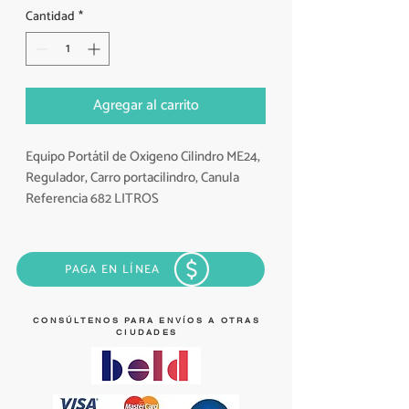
Cantidad
*
Agregar al carrito
Equipo Portátil de Oxigeno Cilindro ME24,
Regulador, Carro portacilindro, Canula
Referencia 682 LITROS
Condition Nuevo
Equipo portatil de oxigenoterapia-
regulador tipo click ref. 1815 ou.
PAGA EN LÍNEA
compuesto de: * manometro de 0-
3000psi * para flujos de 0-15 lpm * presion
de salida 50 psi (345 kpa) * conexion yugo
CONSÚLTENOS PARA ENVÍOS A OTRAS
CIUDADES
cga 870 * cilindro de aluminio tipo e con
capacidad.
garantia: un (1) año por defectos de
fabricacion.