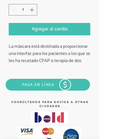
Agregar al carrito
La máscara está destinada a proporcionar
una interfaz para los pacientes a los que se
les ha recetado CPAP o terapia de dos
niveles. Indicada para pacientes adultos.
Está diseñada para minimizar el contacto
con la cara, y de este modo asegurar
PAGA EN LÍNEA
comodidad durante la terapia.
Marca: BMC.
TALLAS S-M-L
CONSÚLTENOS PARA ENVÍOS A OTRAS
CIUDADES