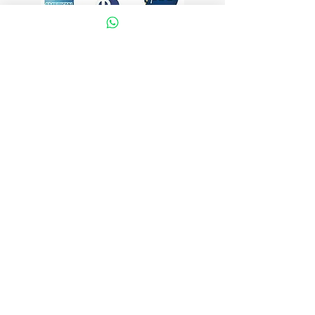
VISÍTANOS
Bogotá DC, Colombia
LLÁMANOS
57 3057447570
E-MAIL
ortopedicoslifecenter@gmail.com
ÚNETE A NUESTRA LISTA DE CORREO
Unirse