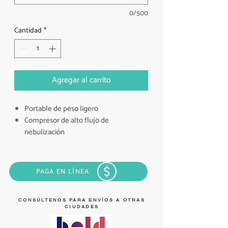
0/500
Cantidad
*
Agregar al carrito
Portable de peso ligero
Compresor de alto flujo de
nebulización
Ideal para uso en el hogar y
profesionales
Tipo maletín para transporte
PAGA EN LÍNEA
Rata de nebulización 0.1 ml/min.
Porcentaje partícula nebulizada < 3.9
µm > 65%
CONSÚLTENOS PARA ENVÍOS A OTRAS
CIUDADES
Máxima compresión del motor > 0.15
mpa