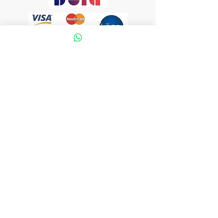
Flujo libre de compresión 10 l/min.
Nivel acústico < 65 db
Peso aproximado 470 gms.
Alimentación 110 / 120 v. - 50/60 hz.
Accesorios
VISÍTANOS
1 kit de micronebulización adulto
Bogotá DC, Colombia
1 adaptador de corriente
2 filtros de aire
LLÁMANOS
1 manual de usuario
57 3057447570
E-MAIL
ortopedicoslifecenter@gmail.com
ÚNETE A NUESTRA LISTA DE CORREO