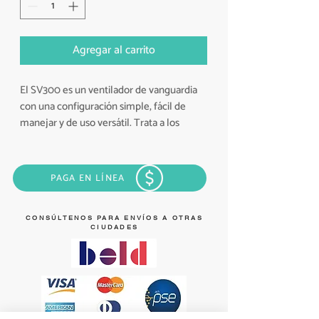
Agregar al carrito
El SV300 es un ventilador de vanguardia
con una configuración simple, fácil de
manejar y de uso versátil. Trata a los
pacientes pediátricos y adultos con todos
los niveles de agilidad en cuidados
intensivos e intermedios.
PAGA EN LÍNEA
Adaptativo
Con su lista completa de funciones
estándares, incluidos los últimos modos
CONSÚLTENOS PARA ENVÍOS A OTRAS
CIUDADES
de ventilación, el SV300 es apropiado para
todos los niveles de agudeza de pacientes
y en todas los ajustes del cuidado, desde
la cabecera del paciente hasta el
transporte a otro punto de cuidado.